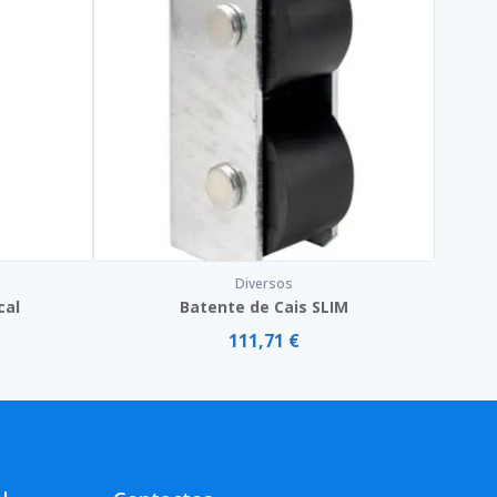
Diversos
cal
Batente de Cais SLIM
111,71 €