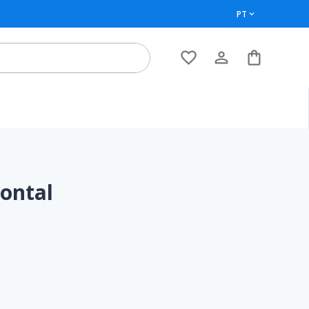
PT
zontal