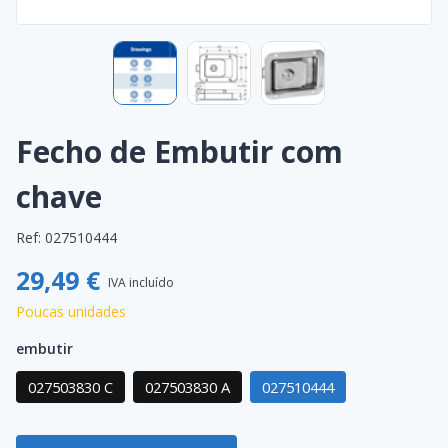
Fecho de Embutir com
chave
Ref:
027510444
29,49 €
IVA incluído
Poucas unidades
embutir
027503830 C
027503830 A
027510444